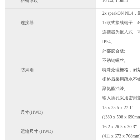
格栅厚度
16 Ga, 1.5mm
2x speakON NL4
连接器
1x欧式接线端子，4针，
连接器为嵌入式，可
IP54;
外部胶合板;
不锈钢螺丝;
防风雨
特殊处理栅格，耐紫
栅格后采用疏水不锈
聚氨酯油漆;
输入插孔采用密封盖
15 x 23.5 x 27.1"
尺寸(HWD)
((380 x 598 x 690m
16.2 x 26.5 x 30.3"
运输尺寸 (HWD)
(411 x 673 x 768mm