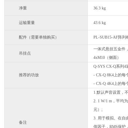
净重
36.3 kg
运输重量
43.6 kg
配件（需要单独购买）
PL-SUB15-AF阵
一体式悬挂五金件，可
吊挂点
4xM10（侧面）
Q-SYS CX-Q系
推荐的功放
- CX-Q 8K4
- CX-Q 4K4
1.默认声音设置，
2. 1 W/1 m，平均
元）;
3. 用于模拟。在
备注
值因子，RMS保护